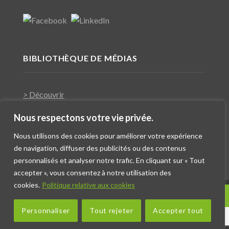
BIBLIOTHÈQUE DE MÉDIAS
> Découvrir
Nous respectons votre vie privée.
Nous utilisons des cookies pour améliorer votre expérience
de navigation, diffuser des publicités ou des contenus
personnalisés et analyser notre trafic. En cliquant sur « Tout
accepter », vous consentez à notre utilisation des
cookies.
Politique relative aux cookies
Contact
Copyright 2018 ©
Réalisation Fx Com’Unik
Politique de confidentialité
-
Mentions légales
-
Plan du
Personnaliser
Tout rejeter
Accepter tout
site