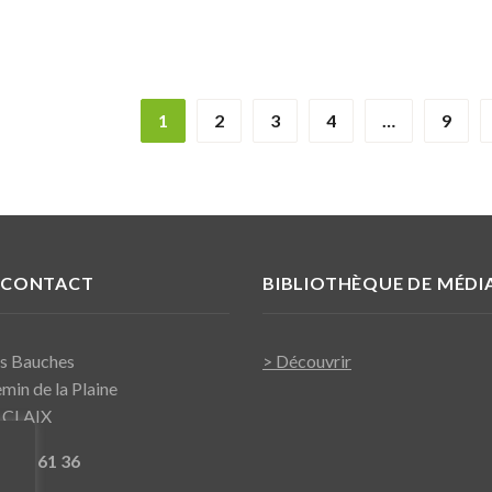
1
2
3
4
…
9
 CONTACT
BIBLIOTHÈQUE DE MÉDI
es Bauches
> Découvrir
min de la Plaine
 CLAIX
76 98 61 36