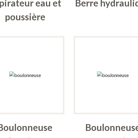
pirateur eau et
Berre hydrauli
poussière
Boulonneuse
Boulonneus