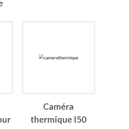
e
Caméra
our
thermique I50